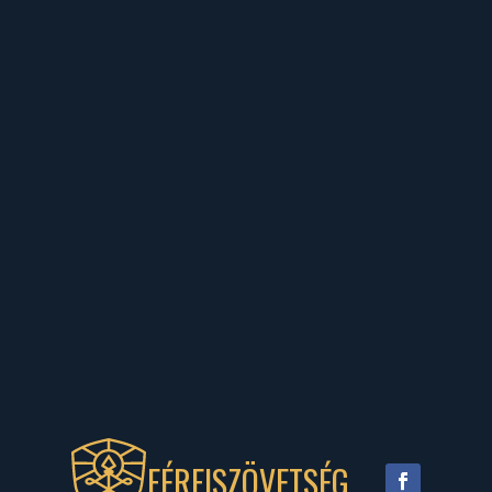
FÉRFISZÖVETSÉG