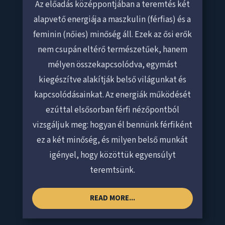
Az előadás középpontjában a teremtés két
alapvető energiája a maszkulin (férfias) és a
feminin (nőies) minőség áll. Ezek az ősi erők
nem csupán eltérő természetűek, hanem
mélyen összekapcsolódva, egymást
kiegészítve alakítják belső világunkat és
kapcsolódásainkat. Az energiák működését
ezúttal elsősorban férfi nézőpontból
vizsgáljuk meg: hogyan él bennünk férfiként
ez a két minőség, és milyen belső munkát
igényel, hogy közöttük egyensúlyt
teremtsünk.
READ MORE...