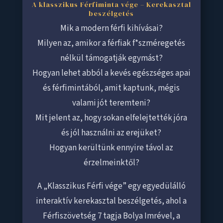
A klasszikus Férfiminta vége – Kerekasztal
beszélgetés
Mik a modern férfi kihívásai?
Milyen az, amikor a férfiak f*szméregetés
nélkül támogatják egymást?
Hogyan lehet abból a kevés egészséges apai
és férfimintából, amit kaptunk, mégis
valami jót teremteni?
Mit jelent az, hogy sokan elfelejtették jóra
és jól használni az erejüket?
Hogyan kerültünk ennyire távol az
érzelmeinktől?
A „Klasszikus Férfi vége” egy egyedülálló
interaktív kerekasztal beszélgetés, ahol a
Férfiszövetség 7 tagja Bolya Imrével, a