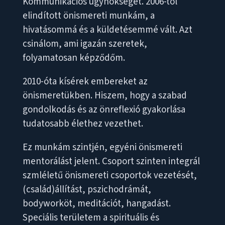
Kommunikációs ügynökséget. 2006-tól
elindított önismereti munkám, a
hivatásommá és a küldetésemmé vált. Azt
csinálom, ami igazán szeretek,
folyamatosan képződőm.
2010-óta kísérek embereket az
önismeretükben. Hiszem, hogy a szabad
gondolkodás és az önreflexió gyakorlása
tudatosabb élethez vezethet.
Ez munkám szintjén, egyéni önismereti
mentorálást jelent. Csoport szinten integrál
szmléletű önismereti csoportok vezetését,
(család)állítást, pszichodrámát,
bodyworköt, meditációt, hangadást.
Speciális területem a spirituális és