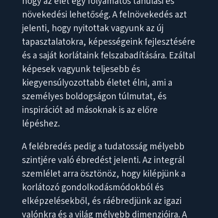
hogy az élet egy folyamatos tanulási és
növekedési lehetőség. A felnövekedés azt
jelenti, hogy nyitottak vagyunk az új
tapasztalatokra, képességeink fejlesztésére
és a saját korlátaink felszabadítására. Ezáltal
képesek vagyunk teljesebb és
kiegyensúlyozottabb életet élni, ami a
személyes boldogságon túlmutat, és
inspirációt ad másoknak is az előre
lépéshez.
A felébredés pedig a tudatosság mélyebb
szintjére való ébredést jelenti. Az integrál
szemlélet arra ösztönöz, hogy kilépjünk a
korlátozó gondolkodásmódokból és
elképzelésekből, és ráébredjünk az igazi
valónkra és a világ mélyebb dimenzióira. A