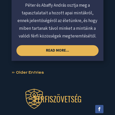
Péter és Abaffy András osztja meg a
tapasztalatait a hozott apai mintákról,
ennek jelentőségéről az életünkre, és hogy
miben tartanak távol minket a mintáink a
valódi férfi közösségek megteremtésétől.
READ MORE...
« Older Entries
FÉRFISZÖVETSÉG