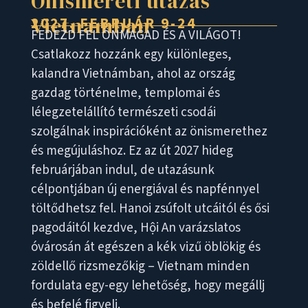
Önismereti utazás
Vietnamban
2027. FEBRUÁR 9-24
FEDEZD FEL ÖNMAGAD ÉS A VILÁGOT!
Csatlakozz hozzánk egy különleges,
kalandra Vietnámban, ahol az ország
gazdag történelme, templomai és
lélegzetelállító természeti csodái
szolgálnak inspirációként az önismerethez
és megújuláshoz. Ez az út 2027 hideg
februárjában indul, de utazásunk
célpontjában új energiával és napfénnyel
töltődhetsz fel. Hanoi zsúfolt utcáitól és ősi
pagodáitól kezdve, Hội An varázslatos
óvárosán át egészen a kék vizű öblökig és
zöldellő rizsmezőkig – Vietnam minden
fordulata egy-egy lehetőség, hogy megállj
és befelé figyelj.