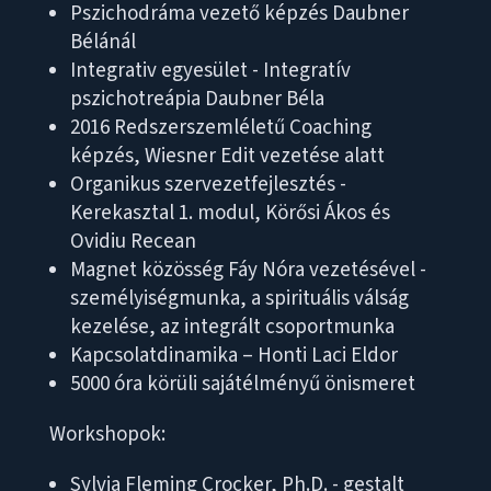
Pszichodráma vezető képzés Daubner
Bélánál
Integrativ egyesület - Integratív
pszichotreápia Daubner Béla
2016 Redszerszemléletű Coaching
képzés, Wiesner Edit vezetése alatt
Organikus szervezetfejlesztés -
Kerekasztal 1. modul, Körősi Ákos és
Ovidiu Recean
Magnet közösség Fáy Nóra vezetésével -
személyiségmunka, a spirituális válság
kezelése, az integrált csoportmunka
Kapcsolatdinamika – Honti Laci Eldor
5000 óra körüli sajátélményű önismeret
Workshopok:
Sylvia Fleming Crocker, Ph.D. - gestalt