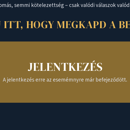
ás, semmi kötelezettség – csak valódi válaszok valódi 
J ITT, HOGY MEGKAPD A BE
JELENTKEZÉS
A jelentkezés erre az esemémnyre már befejeződött.