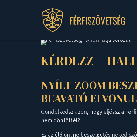
KÉRDEZZ – HAL
NYÍLT ZOOM BESZ
BEAVATÓ ELVONU
Gondolkodsz azon, hogy eljössz a Férf
nem döntöttél?
Ez az élő online beszélgetés neked szó