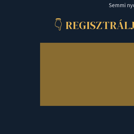
Semmi nyom
👇 REGISZTRÁL