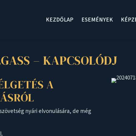
KEZDŐLAP
ESEMÉNYEK
KÉPZ
LGASS – KAPCSOLÓDJ
ÉLGETÉS A
LÁSRÓL
iszövetség nyári elvonulására, de még
l.