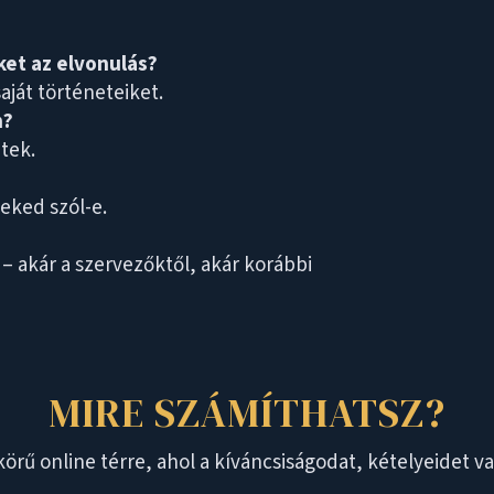
ket az elvonulás?
aját történeteiket.
n?
tek.
neked szól-e.
 – akár a szervezőktől, akár korábbi
MIRE SZÁMÍTHATSZ?
örű online térre, ahol a kíváncsiságodat, kételyeidet v