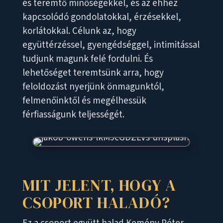
és teremtő minőségekkel, és az ehhez
kapcsolódó gondolatokkal, érzésekkel,
korlátokkal. Célunk az, hogy
együttérzéssel, gyengédséggel, intimitással
tudjunk magunk felé fordulni. És
lehetőséget teremtsünk arra, hogy
feloldozást nyerjünk önmagunktól,
felmenőinktől és megélhessük
férfiasságunk teljességét.
MIT JELENT, HOGY A
CSOPORT HALADÓ?