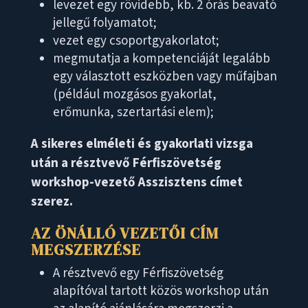
levezet egy rövidebb, kb. 2 órás beavató
jellegű folyamatot;
vezet egy csoportgyakorlatot;
megmutatja a kompetenciáját legalább
egy választott eszközben vagy műfajban
(például mozgásos gyakorlat,
erőmunka, szertartási elem);
A sikeres elméleti és gyakorlati vizsga
után a résztvevő Férfiszövetség
workshop-vezető Asszisztens címet
szerez.
AZ ÖNÁLLÓ VEZETŐI CÍM
MEGSZERZÉSE
A résztvevő egy Férfiszövetség
alapítóval tartott közös workshop után