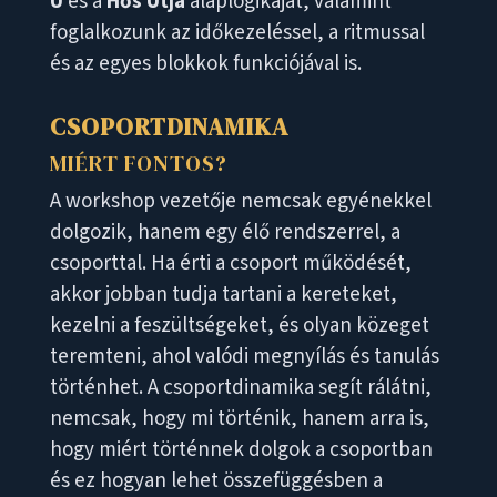
U
és a
Hős Útja
alaplogikáját, valamint
foglalkozunk az időkezeléssel, a ritmussal
és az egyes blokkok funkciójával is.
CSOPORTDINAMIKA
MIÉRT FONTOS?
A workshop vezetője nemcsak egyénekkel
dolgozik, hanem egy élő rendszerrel, a
csoporttal. Ha érti a csoport működését,
akkor jobban tudja tartani a kereteket,
kezelni a feszültségeket, és olyan közeget
teremteni, ahol valódi megnyílás és tanulás
történhet. A csoportdinamika segít rálátni,
nemcsak, hogy mi történik, hanem arra is,
hogy miért történnek dolgok a csoportban
és ez hogyan lehet összefüggésben a