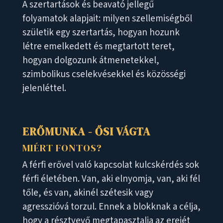
A szertartások és beavató jellegű
folyamatok alapjait: milyen szellemiségből
születik egy szertartás, hogyan hozunk
létre emelkedett és megtartott teret,
hogyan dolgozunk átmenetekkel,
szimbolikus cselekvésekkel és közösségi
jelenléttel.
ERŐMUNKA - ŐSI VÁGTA
MIÉRT FONTOS?
A férfi erővel való kapcsolat kulcskérdés sok
férfi életében. Van, aki elnyomja, van, aki fél
tőle, és van, akinél szétesik vagy
agresszióvá torzul. Ennek a blokknak a célja,
hogy a résztvevő megtapasztalja az erejét