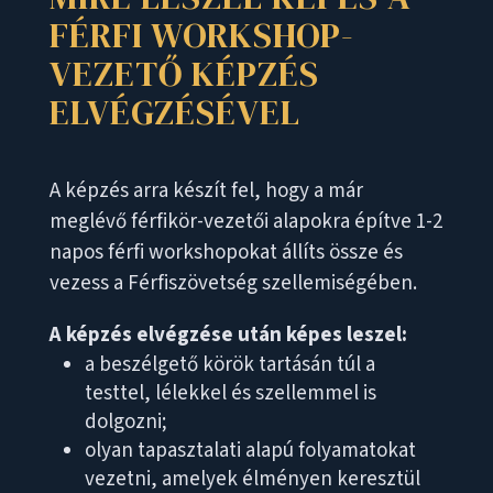
FÉRFI WORKSHOP-
VEZETŐ KÉPZÉS
ELVÉGZÉSÉVEL
A képzés arra készít fel, hogy a már
meglévő férfikör-vezetői alapokra építve 1-2
napos férfi workshopokat állíts össze és
vezess a Férfiszövetség szellemiségében.
A képzés elvégzése után képes leszel:
a beszélgető körök tartásán túl a
testtel, lélekkel és szellemmel is
dolgozni;
olyan tapasztalati alapú folyamatokat
vezetni, amelyek élményen keresztül