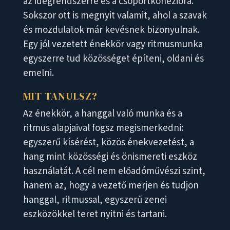
az idegrendszerre és a csoportkohézióra.
Sokszor ott is megnyit valamit, ahol a szavak
és mozdulatok már kevésnek bizonyulnak.
Egy jól vezetett énekkör vagy ritmusmunka
egyszerre tud közösséget építeni, oldani és
emelni.
MIT TANULSZ?
Az énekkör, a hanggal való munka és a
ritmus alapjaival fogsz megismerkedni:
egyszerű kísérést, közös énekvezetést, a
hang mint közösségi és önismereti eszköz
használatát. A cél nem előadóművészi szint,
hanem az, hogy a vezető merjen és tudjon
hanggal, ritmussal, egyszerű zenei
eszközökkel teret nyitni és tartani.