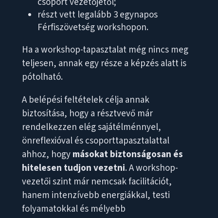
csoport vezetőjétől;
részt vett legalább 3 egynapos
Férfiszövetség workshopon.
Ha a workshop-tapasztalat még nincs meg
teljesen, annak egy része a képzés alatt is
pótolható.
A belépési feltételek célja annak
biztosítása, hogy a résztvevő már
rendelkezzen elég sajátélménnyel,
önreflexióval és csoporttapasztalattal
ahhoz, hogy
másokat biztonságosan és
hitelesen tudjon vezetni
. A workshop-
vezetői szint már nemcsak facilitációt,
hanem intenzívebb energiákkal, testi
folyamatokkal és mélyebb