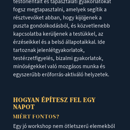
testorientált és tapasztalati gyakorlatokat
fogsz megtapasztalni, amelyek segítik a
résztvevőket abban, hogy kijöjjenek a
puszta gondolkodásból, és közvetlenebb
kapcsolatba kerüljenek a testükkel, az
érzéseikkel és a belső állapotaikkal. Ide
tartoznak jelenlétgyakorlatok,
testérzetfigyelés, bizalmi gyakorlatok,
minőségekkel való mozgásos munka és
egyszerűbb erőforrás-aktiváló helyzetek.
HOGYAN ÉPÍTESZ FEL EGY
NAPOT
MIÉRT FONTOS?
Egy jó workshop nem ötletszerű elemekből