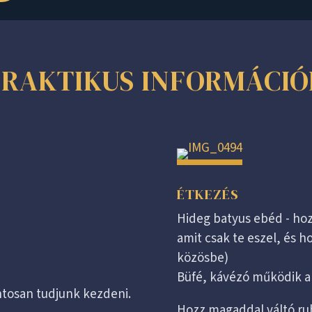
PRAKTIKUS INFORMÁCIÓ
ÉTKEZÉS
Hideg batyus ebéd - ho
amit csak te eszel, és h
közösbe)
Büfé, kávézó működik a
ontosan tudjunk kezdeni.
Hozz magaddal váltó ruh