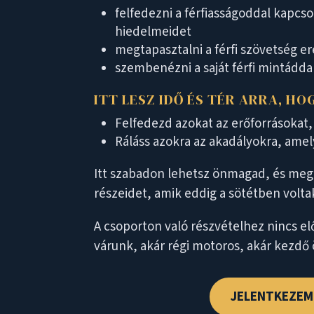
felfedezni a férfiasságoddal kapcso
hiedelmeidet
megtapasztalni a férfi szövetség er
szembenézni a saját férfi mintádda
ITT LESZ IDŐ ÉS TÉR ARRA, HO
Felfedezd azokat az erőforrásoka
Ráláss azokra az akadályokra, amel
Itt szabadon lehetsz önmagad, és me
részeidet, amik eddig a sötétben volta
A csoporton való részvételhez nincs elő
várunk, akár régi motoros, akár kezdő
JELENTKEZEM