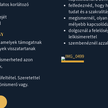
latos korlátozó
felfedeznéd, hogy h
tudat és a szakralitá
ejét
megismernél, olyan 
l
mélyebb kapcsolód
dolgoznál a felelőség
GY
lelkisimerettel
t, amelyek támogatnak
szembenéznél azzal,
yek visszatartanak
gismerheted azon
k.
feltétel. Szeretettel
 önismerő vagy.