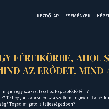
KEZDŐLAP
ESEMÉNYEK
KÉPZ
GY FÉRFIKÖRBE, AHOL
IND AZ ERŐDET, MIND A
s milyen egy szakralitásához kapcsolódó férfi?
e? Te hogyan kapcsolódsz a szellemi régióiddal a hétk
sség? Téged mi gátol a teljességedben?