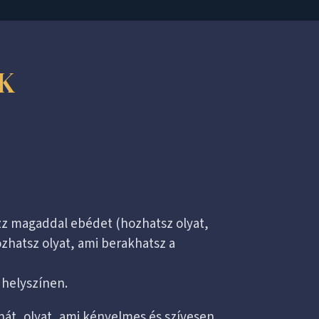
K
zz magaddal ebédet (hozhatsz olyat,
ozhatsz olyat, ami berakhatsz a
 helyszínen.
át, olyat, ami kényelmes és szívesen