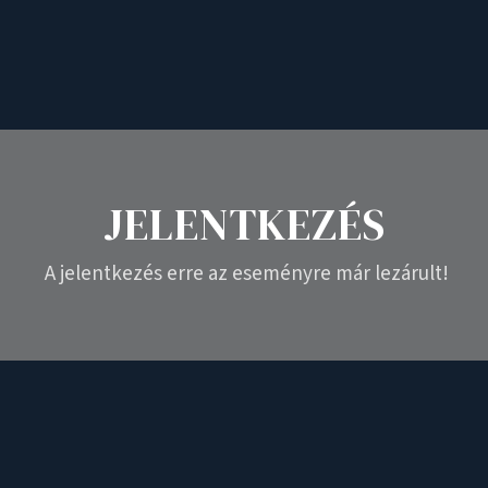
JELENTKEZÉS
A jelentkezés erre az eseményre már lezárult!