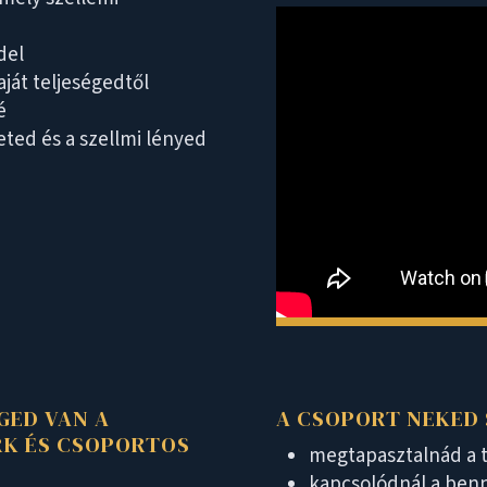
del
aját teljeségedtől
é
eted és a szellmi lényed
GED VAN A
A CSOPORT NEKED 
RK ÉS CSOPORTOS
megtapasztalnád a t
kapcsolódnál a benn