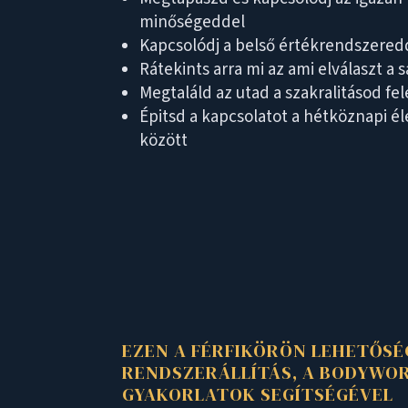
minőségeddel
Kapcsolódj a belső értékrendszered
Rátekints arra mi az ami elválaszt a s
Megtaláld az utad a szakralitásod fel
Épitsd a kapcsolatot a hétköznapi él
között
EZEN A FÉRFIKÖRÖN LEHETŐSÉ
RENDSZERÁLLÍTÁS, A BODYWO
GYAKORLATOK SEGÍTSÉGÉVEL