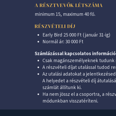
A RÉSZTVEVŐK LÉTSZÁMA
minimum 15, maximum 40 fő.
RÉSZVÉTELI DÍJ
Early Bird 25 000 Ft (január 31-ig)
Normál ár: 30 000 Ft
Számlázással kapcsolatos információ
Csak magánszemélyeknek tudunk sz
A részvételi díjat utalással tudod r
Az utalási adatokat a jelentkezése
A helyedet a részvételi díj átutalás
számlát állítunk ki.
Ha nem jössz el a csoportra, a részv
módunkban visszatéríteni.