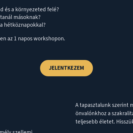
d és a környezeted felé?
rtanál másoknak?
t a hétköznapokkal?
zen az 1 napos workshopon.
JELENTKEZEM
A tapasztalunk szerint 
önvalónkhoz a szakralit
teljesebb életet. Hisszü
a
mély szellemi