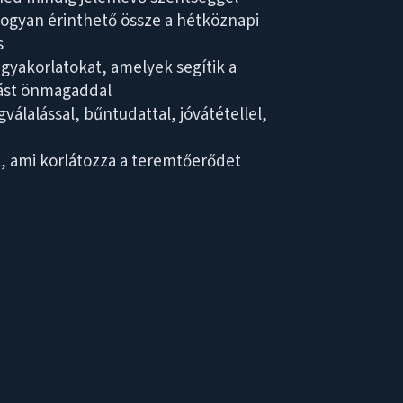
ogyan érinthető össze a hétköznapi
s
gyakorlatokat, amelyek segítik a
ást önmagaddal
válalással, bűntudattal, jóvátétellel,
 ami korlátozza a teremtőerődet