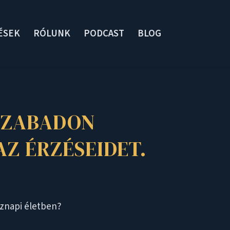
ÉSEK
RÓLUNK
PODCAST
BLOG
 SZABADON
Z ÉRZÉSEIDET.
öznapi életben?