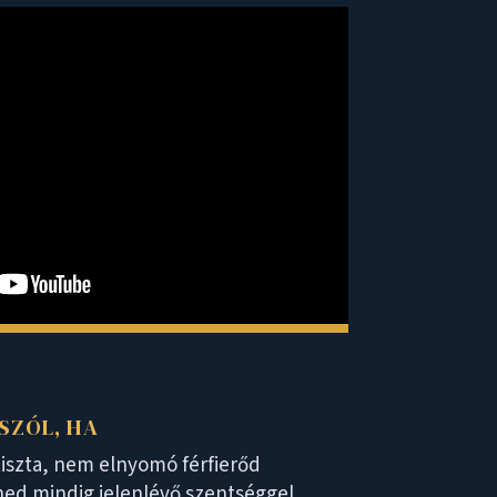
SZÓL, HA
iszta, nem elnyomó férfierőd
ed mindig jelenlévő szentséggel