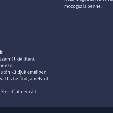
mozogsz is benne.
k:
ámlát kiállítani.
endezni.
d után küldjük emailben.
ával biztosítod, amelyről
ételi díjat nem áll