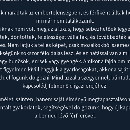
k maradtak az embertelenségben, és férfiként álltak 
mi már nem találkozunk.
knak nem volt meg az a luxus, hogy sebezhetőek legy
tek, döntöttek, felelősséget vállaltak, és továbbadták a
es. Nem látjuk a teljes képet, csak mozaikokból szemez
ökségünk sokszor féloldalas lesz, és ez hatással van a mi f
agy bűnösök, erősek vagy gyengék. Amikor a fájdalom m
t figyelmen kívül hagyjuk a gyarlóságokat, akkor a saját 
del fogunk dolgozni. Mind azzal a szégyennel, bűntudat
kapcsolódj felmenőid igazi erejéhez!
életi szinten, hanem saját élményű megtapasztaláson 
ientált gyakorlatok, segítségével dolgozunk, hogy új kapc
a benned lévő férfi erővel.