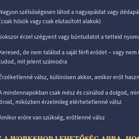
Nagyon szélsőségesen látod a nagyapáidat vagy dédapá
(csak hősök vagy csak elutasított alakok)
Sokszor érzel szégyent vagy bűntudatot a tetteid nyom
Keresed, de nem találod a saját férfi erődet – vagy nem 
tudod, mit jelent számodra
Érzéketlenné válsz, különösen akkor, amikor erőt haszn
A mindennapokban csak mész és csinálod a dolgod, min
droid, miközben érzelmileg elérhetetlenné válsz
Amikor erőre van szükség, erőtlenné válsz
Z A WORKSHOP LEHETŐSÉG ARRA, HO