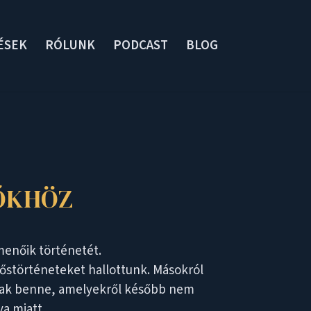
ÉSEK
RÓLUNK
PODCAST
BLOG
ŐKHÖZ
menőik történetét.
hőstörténeteket hallottunk. Másokról
oltak benne, amelyekről később nem
ya miatt.