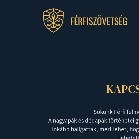
KAPC
Sokunk Férfi felm
A nagyapák és dédapák történetei gy
inkább hallgattak, mert lehet, ho
lehetett