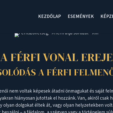
KEZDŐLAP
ESEMÉNYEK
KÉPZ
A FÉRFI VONAL EREJE
SOLÓDÁS A FÉRFI FELMEN
enői nem voltak képesek átadni önmagukat és saját fel
akran hiányosan jutottak el hozzánk. Van, akiről csak 
gy olyan dolgokat éltek át, vagy olyan helyzetekben v
 beszélni – a fájdalom, a szégyen vagy a történelem súl