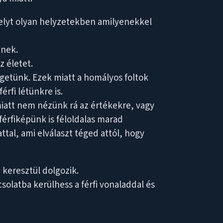
helyt olyan helyzetekben amilyenekkel
enek.
z életet.
getünk. Ezek miatt a homályos foltok
érfi létünkre is.
iatt nem nézünk rá az értékekre, vagy
férfiképünk is féloldalas marad
tal, ami elválaszt téged attól, hogy
keresztül dolgozik.
solatba kerülhess a férfi vonaladdal és