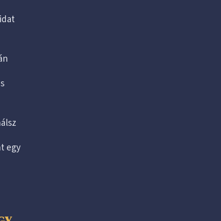
idat
án
is
álsz
t egy
GY