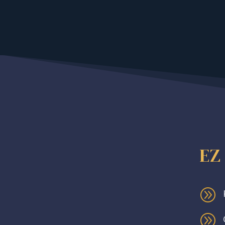
EZ
A
A