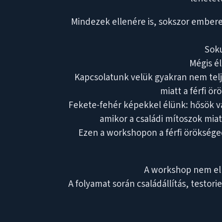
Mindezek ellenére is, sokszor embere
Soku
Mégis él
Kapcsolatunk velük gyakran nem telj
miatt a férfi ör
Fekete-fehér képekkel élünk: hősök v
amikor a családi mítoszok miat
Ezen a workshopon a férfi örökséged
A workshop nem elm
A folyamat során családállítás, testor