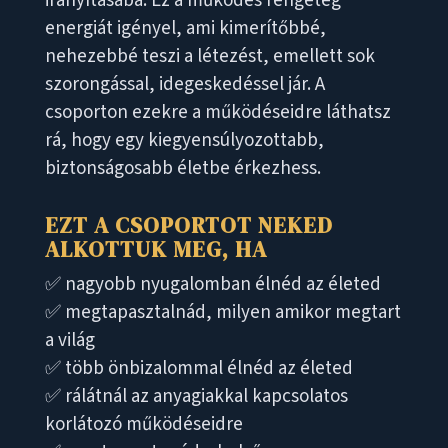
irányításába. Ez a működés rengeteg
energiát igényel, ami kimerítőbbé,
nehezebbé teszi a létezést, emellett sok
szorongással, idegeskedéssel jár. A
csoporton ezekre a működéseidre láthatsz
rá, hogy egy kiegyensúlyozottabb,
biztonságosabb életbe érkezhess.
EZT A CSOPORTOT NEKED
ALKOTTUK MEG, HA
✅ nagyobb nyugalomban élnéd az életed
✅ megtapasztalnád, milyen amikor megtart
a világ
✅ több önbizalommal élnéd az életed
✅ rálátnál az anyagiakkal kapcsolatos
korlátozó működéseidre