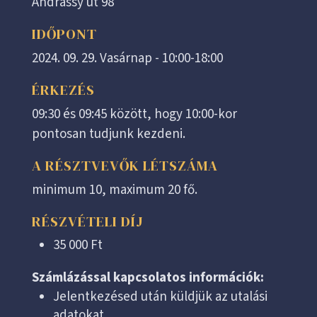
Andrássy út 98
IDŐPONT
2024. 09. 29. Vasárnap - 10:00-18:00
ÉRKEZÉS
09:30 és 09:45 között, hogy 10:00-kor
pontosan tudjunk kezdeni.
A RÉSZTVEVŐK LÉTSZÁMA
minimum 10, maximum 20 fő.
RÉSZVÉTELI DÍJ
35 000 Ft
Számlázással kapcsolatos információk:
Jelentkezésed után küldjük az utalási
adatokat.