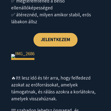
✅ megteremtenéd a belső
ellenállóképességed
✅ átéreznéd, milyen amikor stabil, erős
lábakon állsz
JELENTKEZEM
🔥Itt lesz idő és tér arra, hogy felfedezd
azokat az erőforrásokat, amelyek
támogatnak, és ráláss azokra a korlátokra,
amelyek visszahúznak.
Itt szabadon lehetsz önmagad, és