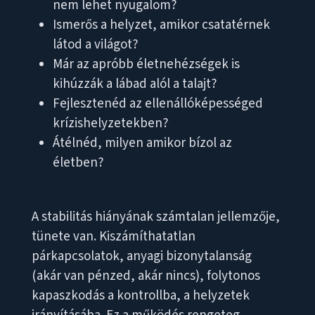
nem lehet nyugalom?
Ismerős a helyzet, amikor csatatérnek
látod a világot?
Már az apróbb életnehézségek is
kihúzzák a lábad alól a talajt?
Fejlesztenéd az ellenállóképességed
krízishelyzetekben?
Átélnéd, milyen amikor bízol az
életben?
A stabilitás hiányának számtalan jellemzője,
tünete van. Kiszámíthatatlan
párkapcsolatok, anyagi bizonytalanság
(akár van pénzed, akár nincs), folytonos
kapaszkodás a kontrollba, a helyzetek