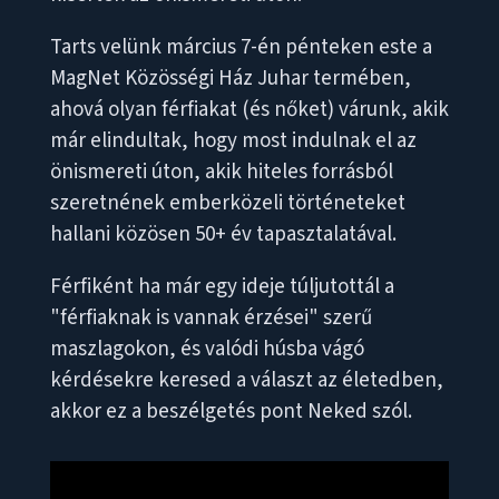
Tarts velünk március 7-én pénteken este a
MagNet Közösségi Ház Juhar termében,
ahová olyan férfiakat (és nőket) várunk, akik
már elindultak, hogy most indulnak el az
önismereti úton, akik hiteles forrásból
szeretnének emberközeli történeteket
hallani közösen 50+ év tapasztalatával.
Férfiként ha már egy ideje túljutottál a
"férfiaknak is vannak érzései" szerű
maszlagokon, és valódi húsba vágó
kérdésekre keresed a választ az életedben,
akkor ez a beszélgetés pont Neked szól.