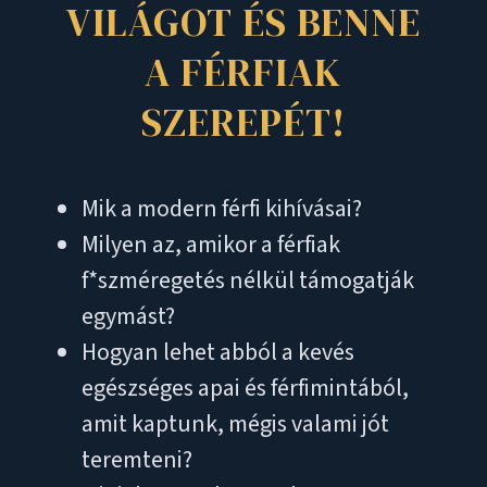
VILÁGOT ÉS BENNE
A FÉRFIAK
SZEREPÉT!
Mik a modern férfi kihívásai?
Milyen az, amikor a férfiak
f*szméregetés nélkül támogatják
egymást?
Hogyan lehet abból a kevés
egészséges apai és férfimintából,
amit kaptunk, mégis valami jót
teremteni?