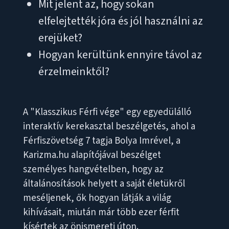
Mit jelent az, hogy sokan
elfelejtették jóra és jól használni az
erejüket?
Hogyan kerültünk ennyire távol az
érzelmeinktől?
A "Klasszikus Férfi vége" egy egyedülálló
interaktív kerekasztal beszélgetés, ahol a
Férfiszövetség 7 tagja Bolya Imrével, a
Karizma.hu alapítójával beszélget
személyes hangvételben, hogy az
általánosítások helyett a saját életükről
meséljenek, ők hogyan látják a világ
kihívásait, miután már több ezer férfit
kísértek az önismereti úton.