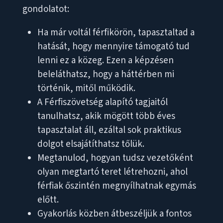
gondolatot:
Ha már voltál férfikörön, tapasztaltad a
hatását, hogy mennyire támogató tud
lenni ez a közeg. Ezen a képzésen
beleláthatsz, hogy a háttérben mi
történik, mitől működik.
A Férfiszövetség alapító tagjaitól
tanulhatsz, akik mögött több éves
tapasztalat áll, ezáltal sok praktikus
dolgot elsajátíthatsz tőlük.
Megtanulod, hogyan tudsz vezetőként
olyan megtartó teret létrehozni, ahol
férfiak őszintén megnyílhatnak egymás
előtt.
Gyakorlás közben átbeszéljük a fontos