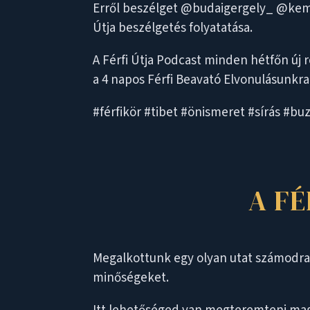
Erről beszélget @budaigergely_ @kemen
Útja beszélgetés folyatatása.
A Férfi Útja Podcast minden hétfőn új 
a 4 napos Férfi Beavató Elvonulásunkra
#férfikör #tibet #önismeret #sírás #bu
A F
Megalkottunk egy olyan utat számodra a
minőségeket.