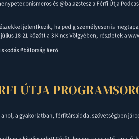
ypeter.onismeros és @balazstesz a Férfi Útja Podcast 3
részekkel jelentkezik, ha pedig személyesen is megtapa
 július 18-21 között a 3 Kincs Völgyében, részletek a ww
ziskodás #bàtorság #erő
ÉRFI ÚTJA PROGRAMSOR
hol, a gyakorlatban, férfitársaiddal szövetségben járo