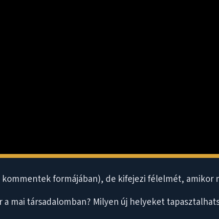
hó kommentek formájában), de kifejezi félelmét, amikor m
ikör a mai társadalomban? Milyen új helyeket tapasztal