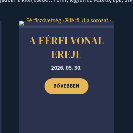
an a kiteljesedett Férfit, legyen az vezető, apa, útker
A FÉRFI VONAL
EREJE
2026. 05. 30.
BŐVEBBEN