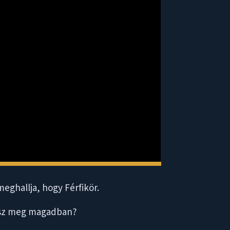
eghallja, hogy Férfikör.
hatsz meg magadban?