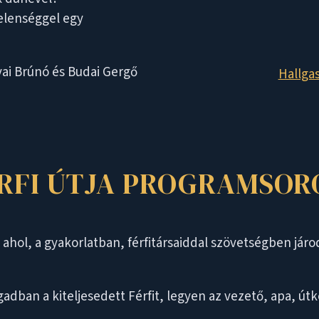
jelenséggel egy
vai Brúnó és Budai Gergő
Hallgas
ÉRFI ÚTJA PROGRAMSOR
hol, a gyakorlatban, férfitársaiddal szövetségben járo
an a kiteljesedett Férfit, legyen az vezető, apa, útker