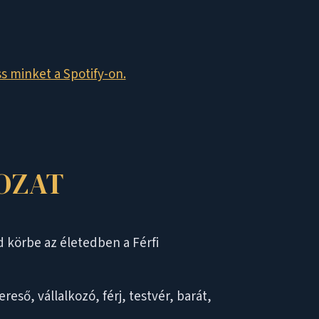
s minket a Spotify-on.
OZAT
d körbe az életedben a Férfi
eső, vállalkozó, férj, testvér, barát,