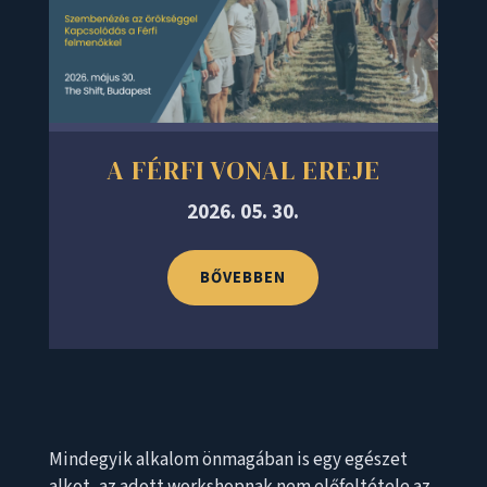
A FÉRFI VONAL EREJE
2026. 05. 30.
BŐVEBBEN
Mindegyik alkalom önmagában is egy egészet
alkot, az adott workshopnak nem előfeltétele az