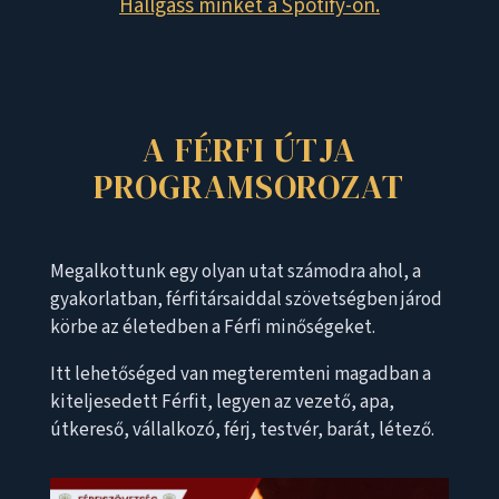
Hallgass minket a Spotify-on.
A FÉRFI ÚTJA
PROGRAMSOROZAT
Megalkottunk egy olyan utat számodra ahol, a
gyakorlatban, férfitársaiddal szövetségben járod
körbe az életedben a Férfi minőségeket.
Itt lehetőséged van megteremteni magadban a
kiteljesedett Férfit, legyen az vezető, apa,
útkereső, vállalkozó, férj, testvér, barát, létező.