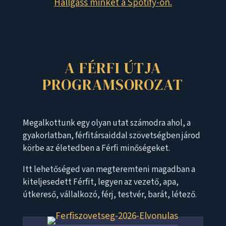
Hallgass minket a Spotify-on.
A FÉRFI ÚTJA
PROGRAMSOROZAT
Megalkottunk egy olyan utat számodra ahol, a
gyakorlatban, férfitársaiddal szövetségben járod
körbe az életedben a Férfi minőségeket.
Itt lehetőséged van megteremteni magadban a
kiteljesedett Férfit, legyen az vezető, apa,
útkereső, vállalkozó, férj, testvér, barát, létező.