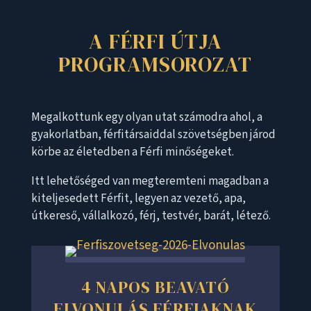
A FÉRFI ÚTJA
PROGRAMSOROZAT
Megalkottunk egy olyan utat számodra ahol, a
gyakorlatban, férfitársaiddal szövetségben járod
körbe az életedben a Férfi minőségeket.
Itt lehetőséged van megteremteni magadban a
kiteljesedett Férfit, legyen az vezető, apa,
útkereső, vállalkozó, férj, testvér, barát, létező.
4 NAPOS BEAVATÓ
ELVONULÁS FÉRFIAKNAK