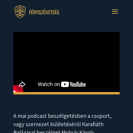
A mai podcast beszélgetésben a csoport,
vagy szervezet küldetéséről Karafiáth
Balázzsal beszélget Molnár Károly.