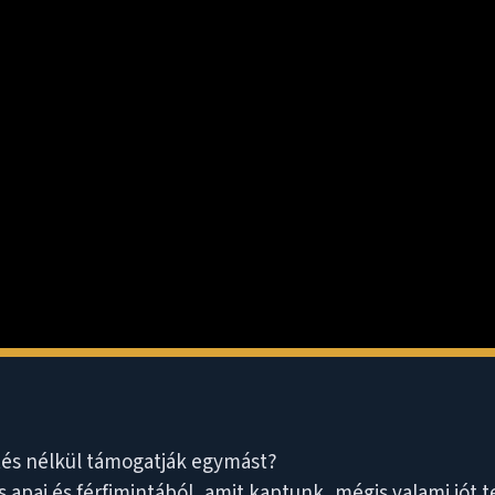
etés nélkül támogatják egymást?
apai és férfimintából, amit kaptunk, mégis valami jót 