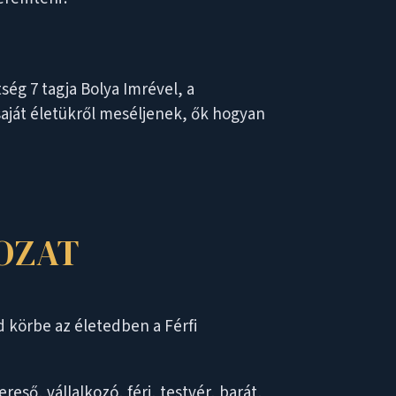
ség 7 tagja Bolya Imrével, a
saját életükről meséljenek, ők hogyan
OZAT
d körbe az életedben a Férfi
eső, vállalkozó, férj, testvér, barát,