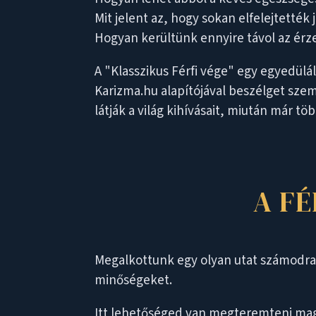
Mit jelent az, hogy sokan elfelejtették 
Hogyan kerültünk ennyire távol az érz
A "Klasszikus Férfi vége" egy egyedülál
Karizma.hu alapítójával beszélget szem
látják a világ kihívásait, miután már tö
A F
Megalkottunk egy olyan utat számodra a
minőségeket.
Itt lehetőséged van megteremteni magadb