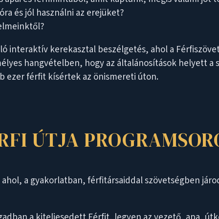
jóra és jól használni az erejüket?
elmeinktől?
ló interaktív kerekasztal beszélgetés, ahol a Férfiszövet
élyes hangvételben, hogy az általánosítások helyett a 
bb ezer férfit kísértek az önismereti úton.
ÉRFI ÚTJA PROGRAMSOR
hol, a gyakorlatban, férfitársaiddal szövetségben járo
an a kiteljesedett Férfit, legyen az vezető, apa, útker