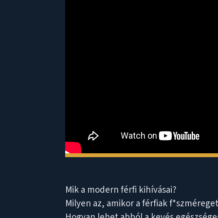
Mik a modern férfi kihívásai?
Milyen az, amikor a férfiak f*szméreg
Hogyan lehet abból a kevés egészséges 