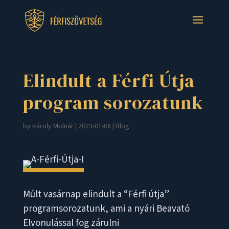
Elindult a Férfi Útja
program sorozatunk
by
Károly Molnár
|
2023-01-08
|
Blog
Múlt vasárnap elindult a “Férfi útja”
programsorozatunk, ami a nyári Beavató
Elvonulással fog zárulni