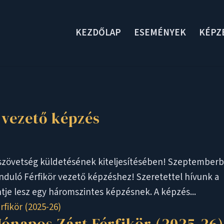
KEZDŐLAP
ESEMÉNYEK
KÉPZ
r vezető képzés
szövetség küldetésének kiteljesítésében! Szeptember
nduló Férfikör vezető képzéshez! Szeretettel hívunk a
ntje lesz egy háromszintes képzésnek. A képzés...
 Hónapos Zárt Férfikör (2025-26)