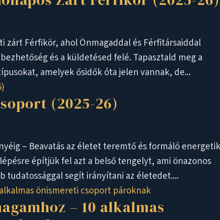
i zárt Férfikör, ahol Önmagaddal és Férfitársaiddal
ebezhetőség és a küldetésed felé. Tapasztald meg a
ípusokat, amelyek ősidők óta jelen vannak, de...
csoport (2025-26)
nyéig – Beavatás az életet teremtő és formáló energetik
épésre építjük fel azt a belső tengelyt, ami önazonos
udatossággal segít irányítani az életedet....
magamhoz – 10 alkalmas