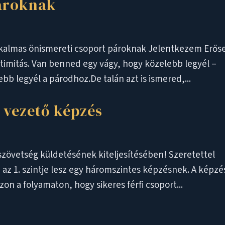
pároknak
lkalmas önismereti csoport pároknak Jelentkezem Erős
timitás. Van benned egy vágy, hogy közelebb legyél –
b legyél a párodhoz.De talán azt is ismered,...
r vezető képzés
zövetség küldetésének kiteljesítésében! Szeretettel
 az 1. szintje lesz egy háromszintes képzésnek. A képzé
on a folyamaton, hogy sikeres férfi csoport...