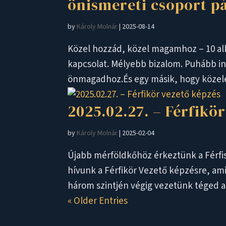
önismereti csoport 
by
Károly Molnár
|
2025-08-14
Közel hozzád, közel magamhoz – 10 a
kapcsolat. Mélyebb bizalom. Puhább in
önmagadhoz.És egy másik, hogy közeleb
2025.02.27. – Férfikö
by
Károly Molnár
|
2025-02-04
Újabb mérföldkőhöz érkeztünk a Férfis
hívunk a Férfikör Vezető képzésre, ami
három szintjén végig vezetünk téged az
« Older Entries