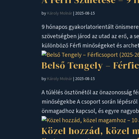
by
Károly Molnár
|
2025-08-15
9 hónapos gyakorlatorientált önismeret
szövetségben járod az utad az erő, a s
különböző Férfi minőségeket és archet
Belső Tengely – Férfi
by
Károly Molnár
|
2025-08-15
A túlélés ösztönétől az önazonosság fé
minőségekbe A csoport során lépésről l
önmagadhoz kapcsol, és egyre nagyobb t
Közel hozzád, közel 