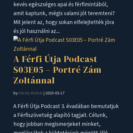
kevés egészséges apai és férfimintából,
amit kaptunk, mégis valami jót teremteni?
Mit jelent az, hogy sokan elfelejtették jóra
és jól használni az...
A Férfi Útja Podcast
S03E05 – Portré Zám
Zoltánnal
by
Károly Molnár
|
2025-03-17
A Férfi Útja Podcast 3. évadában bemutatjuk
a Férfiszövetség alapító tagjait. Célunk,
hogy jobban megismerjeket minket,