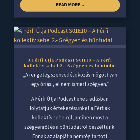
READ MORE...
A Férfi Útja Podcast S01E10 – A Férfi
kollektív sebei 2.- Szégyen és bűntudat
„A rengeteg szenvedésokozás mögött van
egy óriási, el nem ismert szégyen.”
A Férfi Útja Podcast eheti adásban
folytatjuk értekezésünket a Férfiak
kollektív sebeiről, amiben most a
szégyenről és a bűntudatról beszéltünk.
Ennek az alapját a nemrég tartott