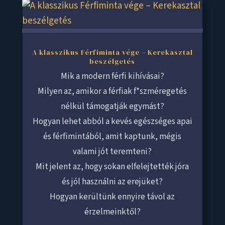
A klasszikus Férfiminta vége – Kerekasztal
beszélgetés
Mik a modern férfi kihívásai?
Milyen az, amikor a férfiak f*szméregetés
nélkül támogatják egymást?
Hogyan lehet abból a kevés egészséges apai
és férfimintából, amit kaptunk, mégis
valami jót teremteni?
Mit jelent az, hogy sokan elfelejtették jóra
és jól használni az erejüket?
Hogyan kerültünk ennyire távol az
érzelmeinktől?