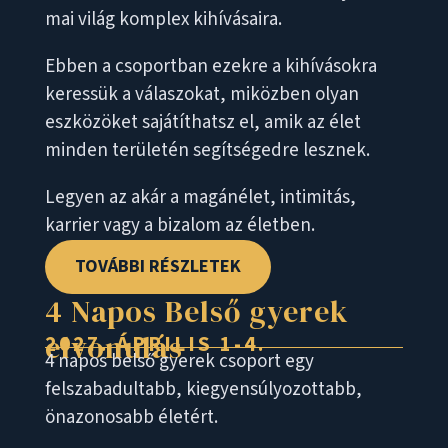
mai világ komplex kihívásaira.
Ebben a csoportban ezekre a kihívásokra
keressük a válaszokat, miközben olyan
eszközöket sajátíthatsz el, amik az élet
minden területén segítségedre lesznek.
Legyen az akár a magánélet, intimitás,
karrier vagy a bizalom az életben.
TOVÁBBI RÉSZLETEK
4 Napos Belső gyerek
elvonulás
2027. ÁPRILIS 1-4.
4 napos belső gyerek csoport egy
felszabadultabb, kiegyensúlyozottabb,
önazonosabb életért.