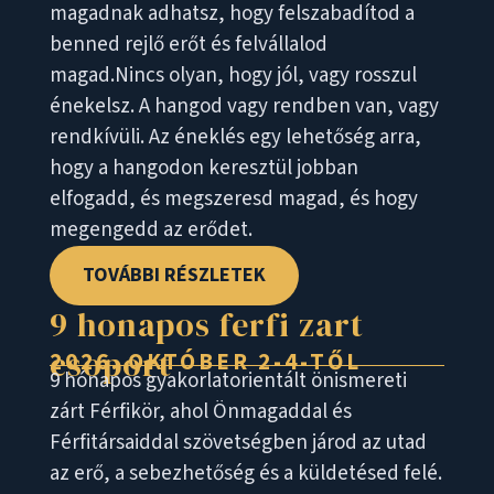
magadnak adhatsz, hogy felszabadítod a
benned rejlő erőt és felvállalod
magad.Nincs olyan, hogy jól, vagy rosszul
énekelsz. A hangod vagy rendben van, vagy
rendkívüli. Az éneklés egy lehetőség arra,
hogy a hangodon keresztül jobban
elfogadd, és megszeresd magad, és hogy
megengedd az erődet.
TOVÁBBI RÉSZLETEK
9 honapos ferfi zart
csoport
2026. OKTÓBER 2-4-TŐL
9 hónapos gyakorlatorientált önismereti
zárt Férfikör, ahol Önmagaddal és
Férfitársaiddal szövetségben járod az utad
az erő, a sebezhetőség és a küldetésed felé.