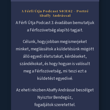
A Férfi Útja Podcast S03E02 – Portré
Abaffy Andrással
A Férfi Útja Podcast 3. évadában bemutatjuk
a Férfiszövetség alapító tagjait.
Célunk, hogy jobban megismerjeket
minket, meglássátok a küldetésünk mögött
álló egyedi életutakat, kérdéseket,
szándékokat, és hogy hogyan is valósult
meg a Férfiszövetség, mi teszi ezt a
küldetést egyedivé.
Az eheti részben Abaffy Andrással beszélget
Nyisztor Bendegúz,
fogadjátok szeretettel.