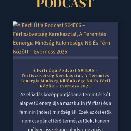
PODCAST
A Férfi Útja Podcast S04E06 –
Férfiszövetség Kerekasztal, A Teremtés
Eenergia Minőség Különbsége Nő És Férfi
Között – Everness 2025
Az előadás középpontjában a teremtés két
alapvető energiája a maszkulin (férfias) és a
feminin (nőies) minőség áll. Ezek az ősi erők
nem csupán eltérő természetűek, hanem
mélyen összekapcsolódva, egymást