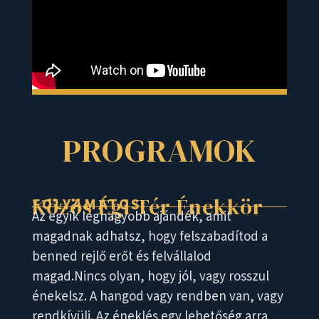
PROGRAMOK
Közös Égi Tér Énekkör
FOLYAMATOS
Az egyik legnagyobb ajándék, amit
magadnak adhatsz, hogy felszabadítod a
benned rejlő erőt és felvállalod
magad.Nincs olyan, hogy jól, vagy rosszul
énekelsz. A hangod vagy rendben van, vagy
rendkívüli. Az éneklés egy lehetőség arra,