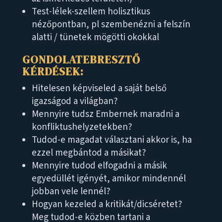
Test-lélek-szellem holisztikus
nézőpontban, pl szembenézni a felszín
alatti / tünetek mögötti okokkal
GONDOLATEBRESZTŐ
KÉRDÉSEK:
Hitelesen képviseled a saját belső
igazságod a világban?
Mennyire tudsz Embernek maradni a
konfliktushelyzetekben?
Tudod-e magadat választani akkor is, ha
ezzel megbántod a másikat?
Mennyire tudod elfogadni a másik
egyedüllét igényét, amikor mindennél
jobban vele lennél?
Hogyan kezeled a kritikát/dicséretet?
Meg tudod-e közben tartani a