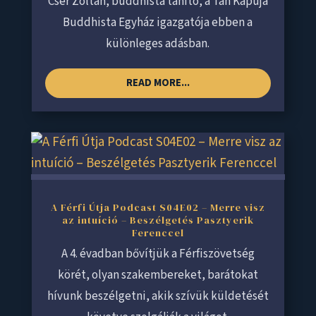
Cser Zoltán, buddhista tanító, a Tan Kapuja
Buddhista Egyház igazgatója ebben a
különleges adásban.
READ MORE...
A Férfi Útja Podcast S04E02 – Merre visz
az intuíció – Beszélgetés Pasztyerik
Ferenccel
A 4. évadban bővítjük a Férfiszövetség
körét, olyan szakembereket, barátokat
hívunk beszélgetni, akik szívük küldetését