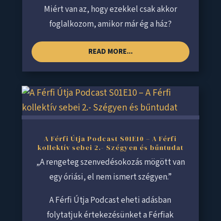
Miért van az, hogy ezekkel csak akkor
foglalkozom, amikor már ég a ház?
READ MORE...
A Férfi Útja Podcast S01E10 – A Férfi
kollektív sebei 2.- Szégyen és bűntudat
„A rengeteg szenvedésokozás mögött van
egy óriási, el nem ismert szégyen.”
A Férfi Útja Podcast eheti adásban
folytatjuk értekezésünket a Férfiak