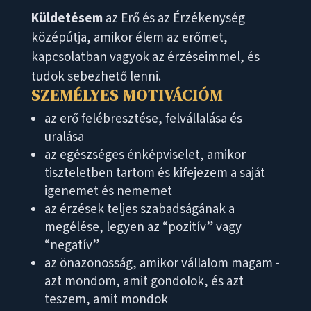
Küldetésem
az Erő és az Érzékenység
középútja, amikor élem az erőmet,
kapcsolatban vagyok az érzéseimmel, és
tudok sebezhető lenni.
SZEMÉLYES MOTIVÁCIÓM
az erő felébresztése, felvállalása és
uralása
az egészséges énképviselet, amikor
tiszteletben tartom és kifejezem a saját
igenemet és nememet
az érzések teljes szabadságának a
megélése, legyen az “pozitív” vagy
“negatív”
az önazonosság, amikor vállalom magam -
azt mondom, amit gondolok, és azt
teszem, amit mondok