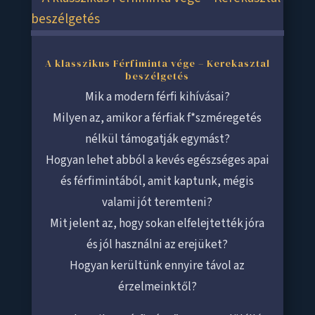
A klasszikus Férfiminta vége – Kerekasztal
beszélgetés
Mik a modern férfi kihívásai?
Milyen az, amikor a férfiak f*szméregetés
nélkül támogatják egymást?
Hogyan lehet abból a kevés egészséges apai
és férfimintából, amit kaptunk, mégis
valami jót teremteni?
Mit jelent az, hogy sokan elfelejtették jóra
és jól használni az erejüket?
Hogyan kerültünk ennyire távol az
érzelmeinktől?