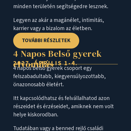
minden területén segítségedre lesznek.
Legyen az akár a magánélet, intimitás,
karrier vagy a bizalom az életben.
TOVÁBBI RÉSZLETEK
4 Napos Belső gyerek
elvonulás
2027. ÁPRILIS 1-4.
4 napos belső gyerek csoport egy
felszabadultabb, kiegyensúlyozottabb,
önazonosabb életért.
Itt kapcsolódhatsz és felvállalhatod azon
részeidet és érzéseidet, amiknek nem volt
helye kiskorodban.
Tudatában vagy a benned rejlő családi