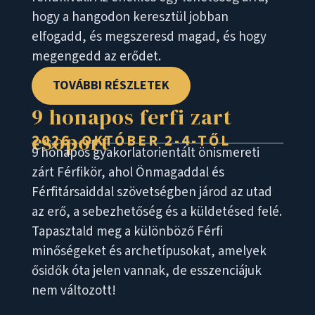
hogy a hangodon keresztül jobban
elfogadd, és megszeresd magad, és hogy
megengedd az erődet.
TOVÁBBI RÉSZLETEK
9 honapos ferfi zart
csoport
2026. OKTÓBER 2-4-TŐL
9 hónapos gyakorlatorientált önismereti
zárt Férfikör, ahol Önmagaddal és
Férfitársaiddal szövetségben járod az utad
az erő, a sebezhetőség és a küldetésed felé.
Tapasztald meg a különböző Férfi
minőségeket és archetípusokat, amelyek
ősidők óta jelen vannak, de esszenciájuk
nem változott!