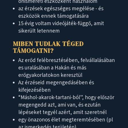
önismereti eszközként használom
az érzések egészséges megélése - és
eszközök ennek támogatására
15 évig voltam videójáték-függő, amit
sikerült letennem
MIBEN TUDLAK TÉGED
TÁMOGATNI?
Az erőd felébresztésében, felvállalásában
es uralásában a Hakán és más
erőgyakorlatokon keresztül
Az érzéseid megengedásében és
kifejezésében
“Máshol-akarok-tartani-ból”, hogy először
megengedd azt, ami van, és ezután
lépéseket tegyél azért, amit szeretnél
egy önazonos élet megteremtésében (pl
az ismerkedés területén)