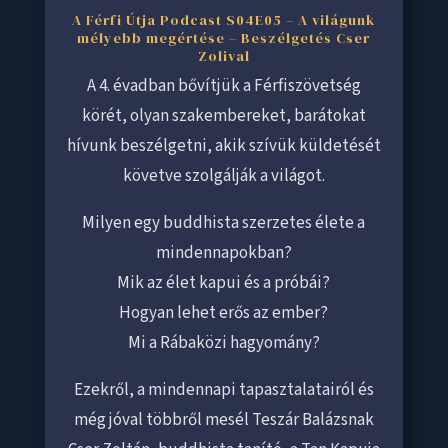
A Férfi Útja Podcast S04E05 – A világunk
mélyebb megértése – Beszélgetés Cser
Zolival
A 4. évadban bővítjük a Férfiszövetség
körét, olyan szakembereket, barátokat
hívunk beszélgetni, akik szívük küldetését
követve szolgálják a világot.
Milyen egy buddhista szerzetes élete a
mindennapokban?
Mik az élet kapui és a próbái?
Hogyan lehet erős az ember?
Mi a Rábaközi hagyomány?
Ezekről, a mindennapi tapasztalatairól és
még jóval többről mesél Teszár Balázsnak