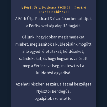
A Férfi Útja Podcast S03E03 – Portré
Teszár Balázzsal
A Férfi Útja Podcast 3. évadában bemutatjuk
a Férfiszövetség alapító tagjait.
Célunk, hogy jobban megismerjeket
minket, meglássátok a küldetésünk mögött
álló egyedi életutakat, kérdéseket,
szándékokat, és hogy hogyan is valósult
meg a Férfiszövetség, mi teszi ezt a
küldetést egyedivé.
Az eheti részben Teszár Balázzsal beszélget
Nyisztor Bendegúz,
fogadjátok szeretettel.