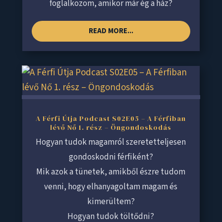
foglalkozom, amikor már ég a ház?
READ MORE...
A Férfi Útja Podcast S02E05 – A Férfiban
lévő Nő 1. rész – Öngondoskodás
Hogyan tudok magamról szeretetteljesen
gondoskodni férfiként?
Mik azok a tünetek, amikből észre tudom
venni, hogy elhanyagoltam magam és
kimerültem?
Hogyan tudok töltődni?