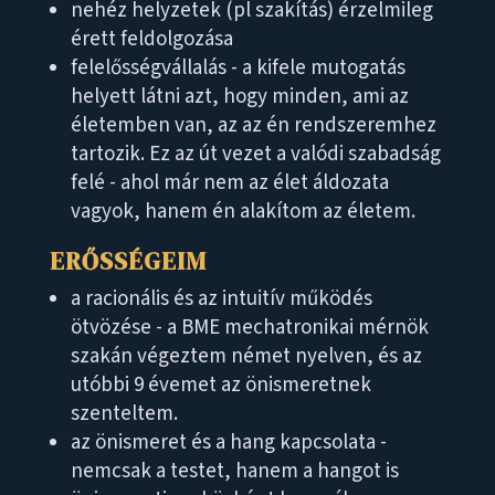
nehéz helyzetek (pl szakítás) érzelmileg
érett feldolgozása
felelősségvállalás - a kifele mutogatás
helyett látni azt, hogy minden, ami az
életemben van, az az én rendszeremhez
tartozik. Ez az út vezet a valódi szabadság
felé - ahol már nem az élet áldozata
vagyok, hanem én alakítom az életem.
ERŐSSÉGEIM
a racionális és az intuitív működés
ötvözése - a BME mechatronikai mérnök
szakán végeztem német nyelven, és az
utóbbi 9 évemet az önismeretnek
szenteltem.
az önismeret és a hang kapcsolata -
nemcsak a testet, hanem a hangot is