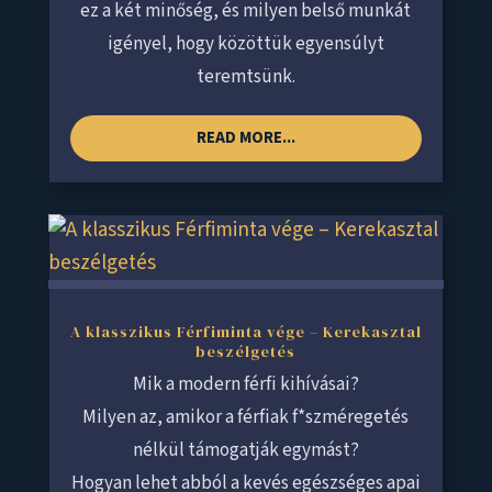
ez a két minőség, és milyen belső munkát
igényel, hogy közöttük egyensúlyt
teremtsünk.
READ MORE...
A klasszikus Férfiminta vége – Kerekasztal
beszélgetés
Mik a modern férfi kihívásai?
Milyen az, amikor a férfiak f*szméregetés
nélkül támogatják egymást?
Hogyan lehet abból a kevés egészséges apai