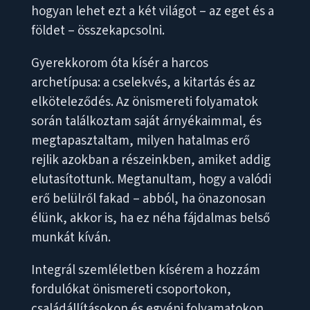
hogyan lehet ezt a két világot – az eget és a
földet – összekapcsolni.
Gyerekkorom óta kísér a harcos
archetípusa: a cselekvés, a kitartás és az
elköteleződés. Az önismereti folyamatok
során találkoztam saját árnyékaimmal, és
megtapasztaltam, milyen hatalmas erő
rejlik azokban a részeinkben, amiket addig
elutasítottunk. Megtanultam, hogy a valódi
erő belülről fakad – abból, ha önazonosan
élünk, akkor is, ha ez néha fájdalmas belső
munkát kíván.
Integrál szemléletben kísérem a hozzám
fordulókat önismereti csoportokon,
családállításokon és egyéni folyamatokon