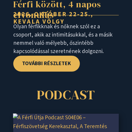
Férfi között, 4 napos
elvonulás
2026. OKTÓBER 22-25.,
KEVALA VÖLGY
Olyan férfikknak és nőknek szól ez a
csoport, akik az intimitásukkal, és a másik
nemmel való mélyebb, őszintébb
kapcsolódással szeretnének dolgozni.
TOVÁBBI RÉSZLETEK
PODCAST