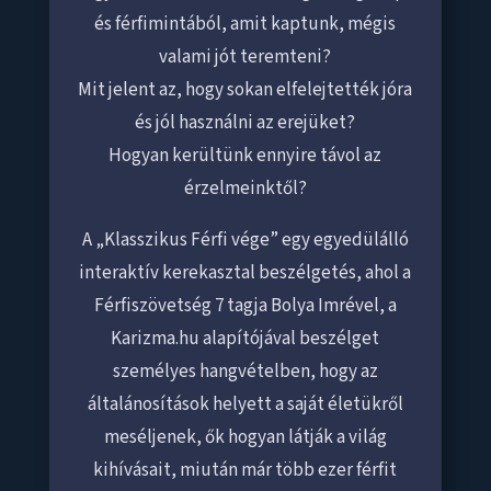
és férfimintából, amit kaptunk, mégis
valami jót teremteni?
Mit jelent az, hogy sokan elfelejtették jóra
és jól használni az erejüket?
Hogyan kerültünk ennyire távol az
érzelmeinktől?
A „Klasszikus Férfi vége” egy egyedülálló
interaktív kerekasztal beszélgetés, ahol a
Férfiszövetség 7 tagja Bolya Imrével, a
Karizma.hu alapítójával beszélget
személyes hangvételben, hogy az
általánosítások helyett a saját életükről
meséljenek, ők hogyan látják a világ
kihívásait, miután már több ezer férfit