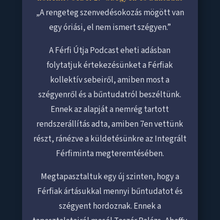
„A rengeteg szenvedésokozás mögött van
egy óriási, el nem ismert szégyen.”
A Férfi Útja Podcast eheti adásban
folytatjuk értekezésünket a Férfiak
kollektív sebeiről, amiben most a
szégyenről és a bűntudatról beszéltünk.
Ennek az alapját a nemrég tartott
rendszerállítás adta, amiben 7en vettünk
részt, ránézve a küldetésünkre az Integrált
Férfiminta megteremtésében.
Megtapasztaltuk egy új szinten, hogy a
Férfiak ártásukkal mennyi bűntudatot és
szégyent hordoznak. Ennek a