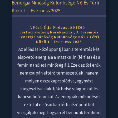
A Férfi Útja Podcast S04E06 –
Férfiszövetség Kerekasztal, A Teremtés
Eenergia Minőség Különbsége Nő És Férfi
Között – Everness 2025
Az előadás középpontjában a teremtés két
alapvető energiája a maszkulin (férfias) és a
feminin (nőies) minőség áll. Ezek az ősi erők
nem csupán eltérő természetűek, hanem
mélyen összekapcsolódva, egymást
kiegészítve alakítják belső világunkat és
kapcsolódásainkat. Az energiák működését
ezúttal elsősorban férfi nézőpontból
vizsgáljuk meg: hogyan él bennünk férfiként