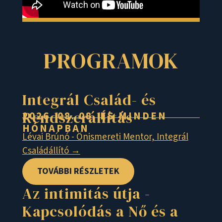
PROGRAMOK
Integrál Család- és
Rendszerállítás
2026. 08. 08. ÉS MINDEN
HÓNAPBAN
Lévai Brúnó - Önismereti Mentor, Integrál
Családállító →
TOVÁBBI RÉSZLETEK
Az intimitás útja -
Kapcsolódás a Nő és a